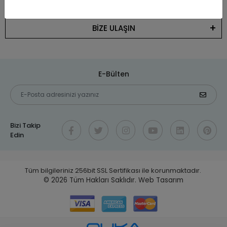
KATEGORİLER
BİZE ULAŞIN
E-Bülten
Bizi Takip
Edin
Tüm bilgileriniz 256bit SSL Sertifikası ile korunmaktadır.
© 2026
Tüm Hakları Saklıdır.
Web Tasarım