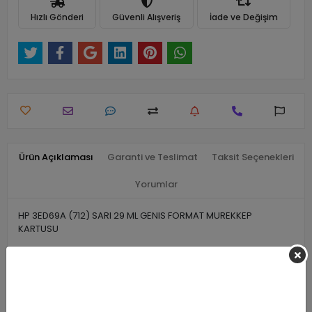
Hızlı Gönderi
Güvenli Alışveriş
İade ve Değişim
Ürün Açıklaması
Garanti ve Teslimat
Taksit Seçenekleri
Yorumlar
HP 3ED69A (712) SARI 29 ML GENIS FORMAT MUREKKEP
KARTUSU
Benzer Ürünler