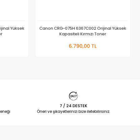
inal Yüksek
Canon CRG-075H 6367C002 Orijinal Yüksek
er
Kapasiteli Kırmızı Toner
 Ekle
Sepete Ekle
6.790,00 TL
Adet
7 / 24 DESTEK
eneği
Öneri ve şikayetlerinizi bize iletebilirsiniz.