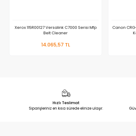
Xerox 115R00127 Versalink C7000 Serisi Mfp
Canon CRG-
Belt Cleaner
K
Sepete Ekle
14.065,57 TL
Adet
Hızlı Teslimat
Siparişleriniz en kısa sürede elinize ulaşır.
Güv