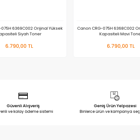
075H 6369C002 Orijinal Yüksek
Canon CRG-075H 6368C002 Orij
apasiteli Siyah Toner
Kapasiteli Mavi Ton
Sepete Ekle
Sepete
6.790,00 TL
6.790,00 TL
Adet
Adet
Güvenli Alışveriş
Geniş Ürün Yelpazesi
enli ve kolay ödeme sistemi
Binlerce ürün ve kampanya seç