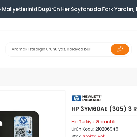
 Maliyetlerinizi Düşürün Her Sayfanızda Fark Yaratın, K
HP 3YM60AE (305) 3 
Hp Türkiye Garantili
Ürün Kodu:
210206946
Stok:
Stokta yok