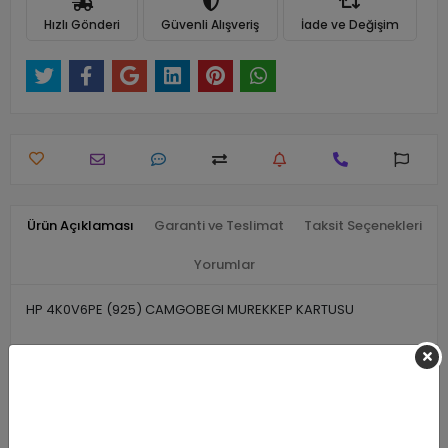
Hızlı Gönderi
Güvenli Alışveriş
İade ve Değişim
Ürün Açıklaması
Garanti ve Teslimat
Taksit Seçenekleri
Yorumlar
HP 4K0V6PE (925) CAMGOBEGI MUREKKEP KARTUSU
Benzer Ürünler