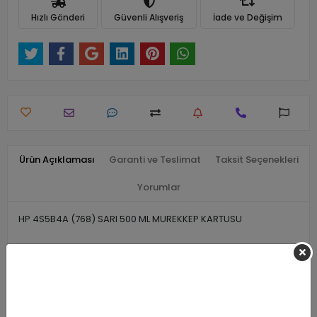
Hızlı Gönderi
Güvenli Alışveriş
İade ve Değişim
Ürün Açıklaması
Garanti ve Teslimat
Taksit Seçenekleri
Yorumlar
HP 4S5B4A (768) SARI 500 ML MUREKKEP KARTUSU
Benzer Ürünler