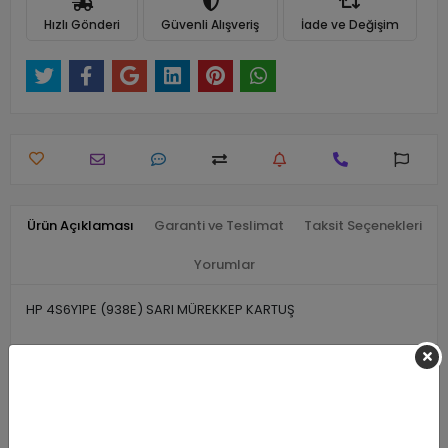
Hızlı Gönderi
Güvenli Alışveriş
İade ve Değişim
Ürün Açıklaması
Garanti ve Teslimat
Taksit Seçenekleri
Yorumlar
HP 4S6Y1PE (938E) SARI MÜREKKEP KARTUŞ
Benzer Ürünler