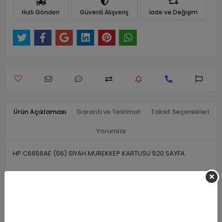
Hızlı Gönderi
Güvenli Alışveriş
İade ve Değişim
Ürün Açıklaması
Garanti ve Teslimat
Taksit Seçenekleri
Yorumlar
HP C6656AE (56) SIYAH MUREKKEP KARTUSU 520 SAYFA
Benzer Ürünler