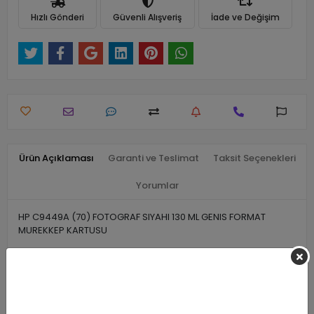
Hızlı Gönderi
Güvenli Alışveriş
İade ve Değişim
Ürün Açıklaması
Garanti ve Teslimat
Taksit Seçenekleri
Yorumlar
HP C9449A (70) FOTOGRAF SIYAHI 130 ML GENIS FORMAT
MUREKKEP KARTUSU
Benzer Ürünler