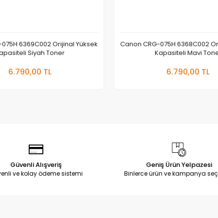
075H 6369C002 Orijinal Yüksek
Canon CRG-075H 6368C002 Orij
apasiteli Siyah Toner
Kapasiteli Mavi Ton
Sepete Ekle
Sepete
6.790,00 TL
6.790,00 TL
Adet
Adet
Güvenli Alışveriş
Geniş Ürün Yelpazesi
enli ve kolay ödeme sistemi
Binlerce ürün ve kampanya seç