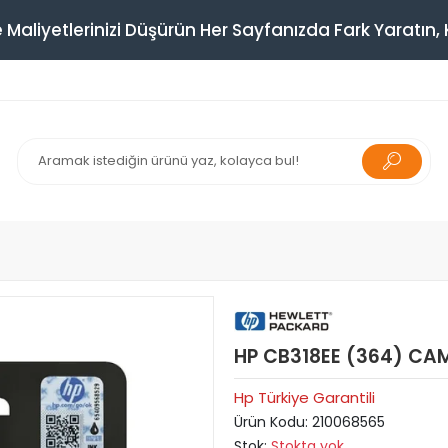
 Maliyetlerinizi Düşürün Her Sayfanızda Fark Yaratın, K
HP CB318EE (364) CA
Hp Türkiye Garantili
Ürün Kodu:
210068565
Stok:
Stokta yok