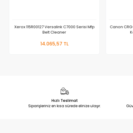
Xerox 115R00127 Versalink C7000 Serisi Mfp
Canon CRG-
Belt Cleaner
K
Sepete Ekle
14.065,57 TL
Adet
Hızlı Teslimat
Siparişleriniz en kısa sürede elinize ulaşır.
Güv