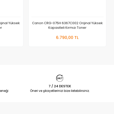
inal Yüksek
Canon CRG-075H 6367C002 Orijinal Yüksek
er
Kapasiteli Kırmızı Toner
 Ekle
Sepete Ekle
6.790,00 TL
Adet
7 / 24 DESTEK
eneği
Öneri ve şikayetlerinizi bize iletebilirsiniz.