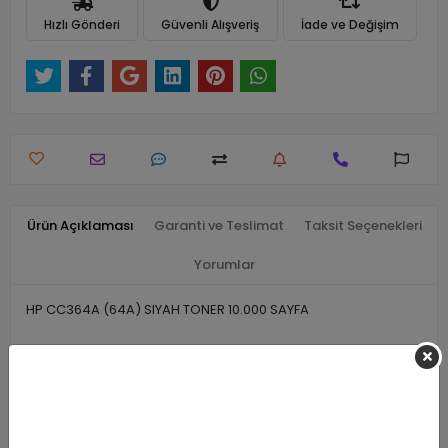
Hızlı Gönderi
Güvenli Alışveriş
İade ve Değişim
Ürün Açıklaması
Garanti ve Teslimat
Taksit Seçenekleri
Yorumlar
HP CC364A (64A) SIYAH TONER 10.000 SAYFA
Benzer Ürünler