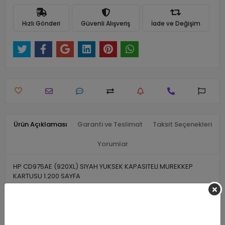
Hızlı Gönderi
Güvenli Alışveriş
İade ve Değişim
Ürün Açıklaması
Garanti ve Teslimat
Taksit Seçenekleri
Yorumlar
HP CD975AE (920XL) SIYAH YUKSEK KAPASITELI MUREKKEP
KARTUSU 1.200 SAYFA
Benzer Ürünler