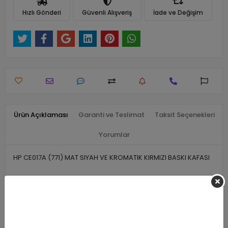
Hızlı Gönderi
Güvenli Alışveriş
İade ve Değişim
Ürün Açıklaması
Garanti ve Teslimat
Taksit Seçenekleri
Yorumlar
HP CE017A (771) MAT SIYAH VE KROMATIK KIRMIZI BASKI KAFASI
Benzer Ürünler