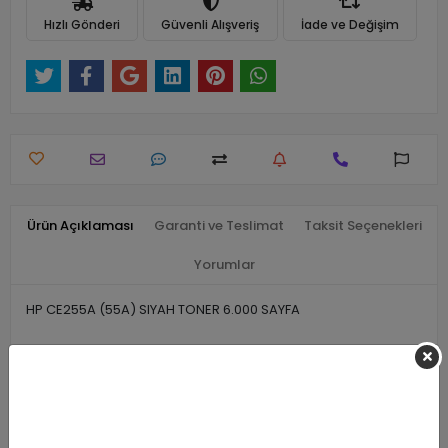
Hızlı Gönderi
Güvenli Alışveriş
İade ve Değişim
Ürün Açıklaması
Garanti ve Teslimat
Taksit Seçenekleri
Yorumlar
HP CE255A (55A) SIYAH TONER 6.000 SAYFA
Benzer Ürünler