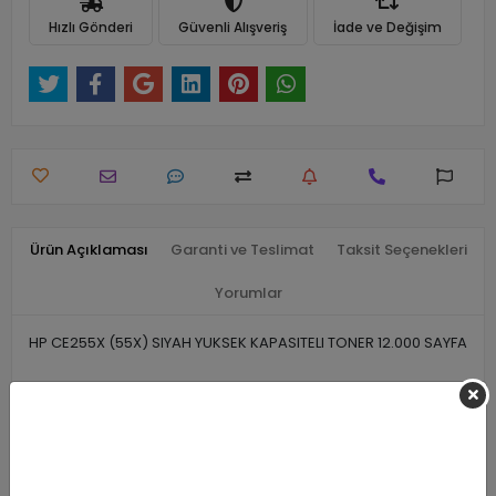
Hızlı Gönderi
Güvenli Alışveriş
İade ve Değişim
Ürün Açıklaması
Garanti ve Teslimat
Taksit Seçenekleri
Yorumlar
HP CE255X (55X) SIYAH YUKSEK KAPASITELI TONER 12.000 SAYFA
Benzer Ürünler