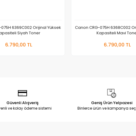
075H 6369C002 Orijinal Yüksek
Canon CRG-075H 6368C002 Orij
apasiteli Siyah Toner
Kapasiteli Mavi Ton
Sepete Ekle
Sepete
6.790,00 TL
6.790,00 TL
Adet
Adet
Güvenli Alışveriş
Geniş Ürün Yelpazesi
enli ve kolay ödeme sistemi
Binlerce ürün ve kampanya seç