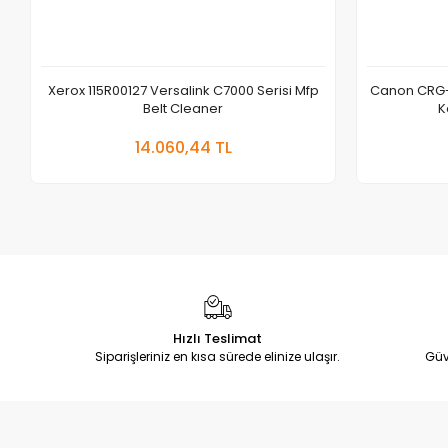
Xerox 115R00127 Versalink C7000 Serisi Mfp
Canon CRG-
Belt Cleaner
K
Sepete Ekle
14.060,44 TL
Adet
Hızlı Teslimat
Siparişleriniz en kısa sürede elinize ulaşır.
Güv