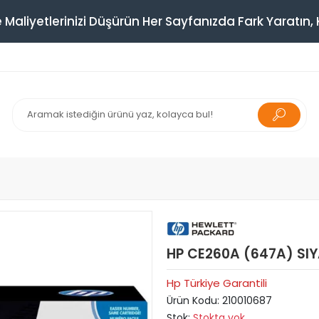
 Maliyetlerinizi Düşürün Her Sayfanızda Fark Yaratın, K
HP CE260A (647A) SI
Hp Türkiye Garantili
Ürün Kodu:
210010687
Stok:
Stokta yok