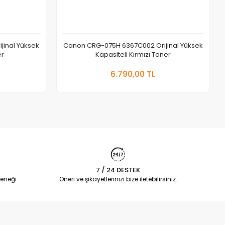
inal Yüksek
Canon CRG-075H 6367C002 Orijinal Yüksek
er
Kapasiteli Kırmızı Toner
 Ekle
Sepete Ekle
6.790,00 TL
Adet
7 / 24 DESTEK
eneği
Öneri ve şikayetlerinizi bize iletebilirsiniz.