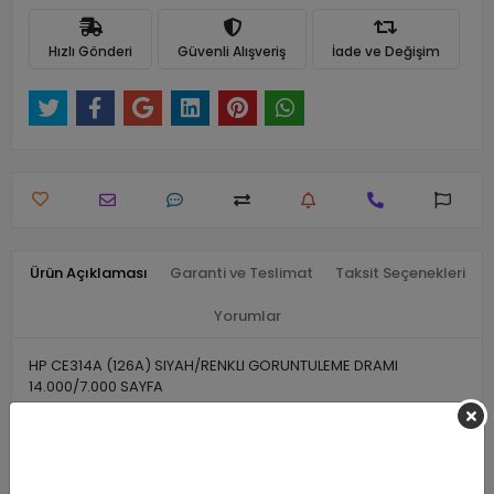
Hızlı Gönderi
Güvenli Alışveriş
İade ve Değişim
Ürün Açıklaması
Garanti ve Teslimat
Taksit Seçenekleri
Yorumlar
HP CE314A (126A) SIYAH/RENKLI GORUNTULEME DRAMI
14.000/7.000 SAYFA
Benzer Ürünler