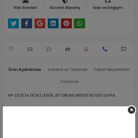
Hızlı Gönderi
Güvenli Alışveriş
İade ve Değişim
Ürün Açıklaması
Garanti ve Teslimat
Taksit Seçenekleri
Yorumlar
HP CF257A (57A) LASER JET DRUM ÜNİTESİ 80.000 SAYFA
Benzer Ürünler