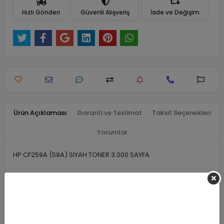
Hızlı Gönderi
Güvenli Alışveriş
İade ve Değişim
Ürün Açıklaması
Garanti ve Teslimat
Taksit Seçenekleri
Yorumlar
HP CF259A (59A) SIYAH TONER 3.000 SAYFA
Benzer Ürünler