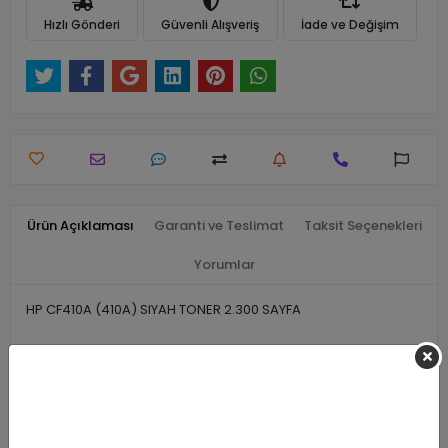
Hızlı Gönderi
Güvenli Alışveriş
İade ve Değişim
Ürün Açıklaması
Garanti ve Teslimat
Taksit Seçenekleri
Yorumlar
HP CF410A (410A) SIYAH TONER 2.300 SAYFA
Benzer Ürünler