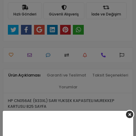
Hızlı Gönderi
Güvenli Alışveriş
İade ve Değişim
Ürün Açıklaması
Garanti ve Teslimat
Taksit Seçenekleri
Yorumlar
HP CN056AE (933XL) SARI YUKSEK KAPASITELI MUREKKEP
KARTUSU 825 SAYFA
Benzer Ürünler