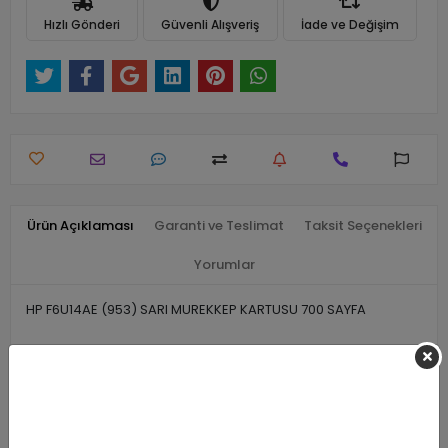
Hızlı Gönderi
Güvenli Alışveriş
İade ve Değişim
Ürün Açıklaması
Garanti ve Teslimat
Taksit Seçenekleri
Yorumlar
HP F6U14AE (953) SARI MUREKKEP KARTUSU 700 SAYFA
Benzer Ürünler