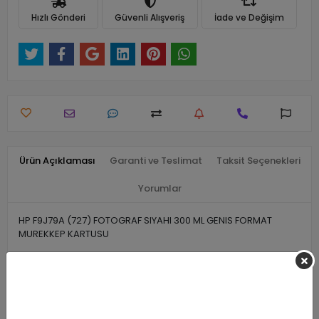
Hızlı Gönderi
Güvenli Alışveriş
İade ve Değişim
Ürün Açıklaması
Garanti ve Teslimat
Taksit Seçenekleri
Yorumlar
HP F9J79A (727) FOTOGRAF SIYAHI 300 ML GENIS FORMAT
MUREKKEP KARTUSU
Benzer Ürünler