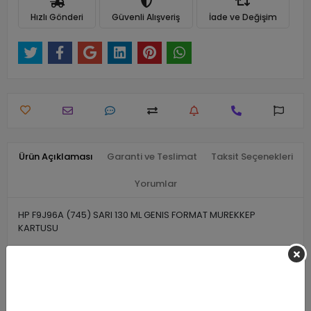
Hızlı Gönderi
Güvenli Alışveriş
İade ve Değişim
Ürün Açıklaması
Garanti ve Teslimat
Taksit Seçenekleri
Yorumlar
HP F9J96A (745) SARI 130 ML GENIS FORMAT MUREKKEP
KARTUSU
Benzer Ürünler