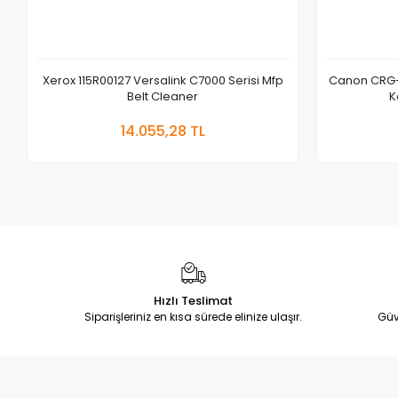
Xerox 115R00127 Versalink C7000 Serisi Mfp
Canon CRG-
Belt Cleaner
K
Sepete Ekle
14.055,28 TL
Adet
Hızlı Teslimat
Siparişleriniz en kısa sürede elinize ulaşır.
Güv