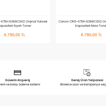
075H 6369C002 Orijinal Yüksek
Canon CRG-075H 6368C002 Orij
apasiteli Siyah Toner
Kapasiteli Mavi Ton
Sepete Ekle
Sepete
6.790,00 TL
6.790,00 TL
Adet
Adet
Güvenli Alışveriş
Geniş Ürün Yelpazesi
enli ve kolay ödeme sistemi
Binlerce ürün ve kampanya seç