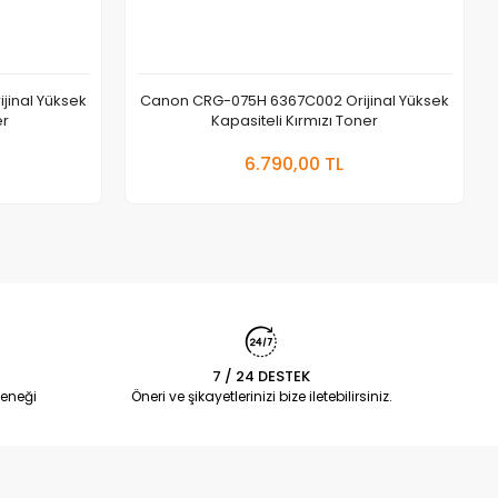
inal Yüksek
Canon CRG-075H 6367C002 Orijinal Yüksek
er
Kapasiteli Kırmızı Toner
 Ekle
Sepete Ekle
6.790,00 TL
Adet
7 / 24 DESTEK
eneği
Öneri ve şikayetlerinizi bize iletebilirsiniz.