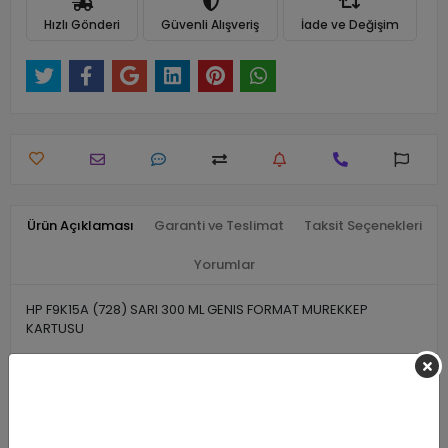
Hızlı Gönderi
Güvenli Alışveriş
İade ve Değişim
Ürün Açıklaması
Garanti ve Teslimat
Taksit Seçenekleri
Yorumlar
HP F9K15A (728) SARI 300 ML GENIS FORMAT MUREKKEP
KARTUSU
Benzer Ürünler