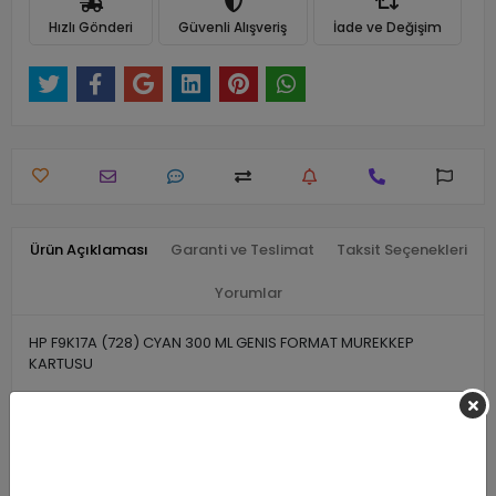
Hızlı Gönderi
Güvenli Alışveriş
İade ve Değişim
Ürün Açıklaması
Garanti ve Teslimat
Taksit Seçenekleri
Yorumlar
HP F9K17A (728) CYAN 300 ML GENIS FORMAT MUREKKEP
KARTUSU
Benzer Ürünler