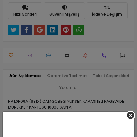
Hızlı Gönderi
Güvenli Alışveriş
İade ve Değişim
Ürün Açıklaması
Garanti ve Teslimat
Taksit Seçenekleri
Yorumlar
HP L0R09A (981X) CAMGOBEGI YUKSEK KAPASITELI PAGEWIDE
MUREKKEP KARTUSU 10000 SAYFA
Benzer Ürünler