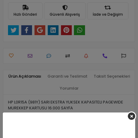
Hızlı Gönderi
Güvenli Alışveriş
İade ve Değişim
Ürün Açıklaması
Garanti ve Teslimat
Taksit Seçenekleri
Yorumlar
HP L0R15A (981Y) SARI EKSTRA YUKSEK KAPASITELI PAGEWIDE
MUREKKEP KARTUSU 16.000 SAYFA
Benzer Ürünler