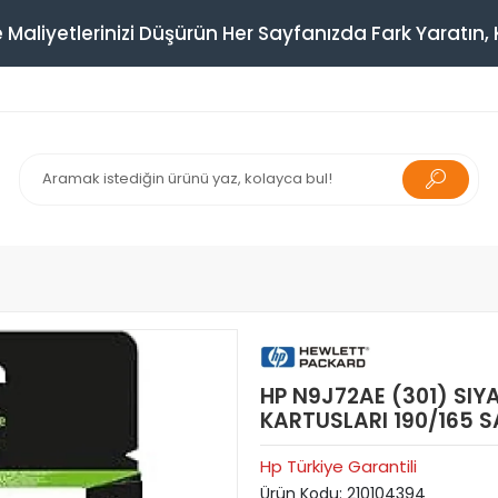
 Maliyetlerinizi Düşürün Her Sayfanızda Fark Yaratın, K
HP N9J72AE (301) SIY
KARTUSLARI 190/165 
Hp Türkiye Garantili
Ürün Kodu:
210104394