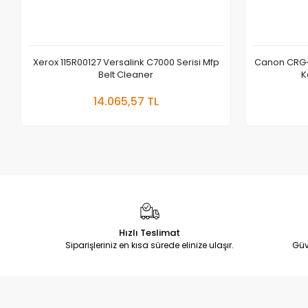
Xerox 115R00127 Versalink C7000 Serisi Mfp
Canon CRG-
Belt Cleaner
K
Sepete Ekle
14.065,57 TL
Adet
Hızlı Teslimat
Siparişleriniz en kısa sürede elinize ulaşır.
Güv