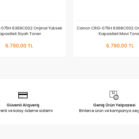
075H 6369C002 Orijinal Yüksek
Canon CRG-075H 6368C002 Orij
apasiteli Siyah Toner
Kapasiteli Mavi Ton
Sepete Ekle
Sepete
6.790,00 TL
6.790,00 TL
Adet
Adet
Güvenli Alışveriş
Geniş Ürün Yelpazesi
enli ve kolay ödeme sistemi
Binlerce ürün ve kampanya seç