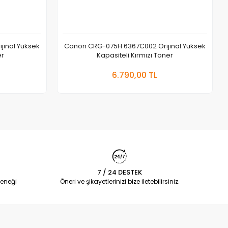
inal Yüksek
Canon CRG-075H 6367C002 Orijinal Yüksek
er
Kapasiteli Kırmızı Toner
 Ekle
Sepete Ekle
6.790,00 TL
Adet
7 / 24 DESTEK
eneği
Öneri ve şikayetlerinizi bize iletebilirsiniz.