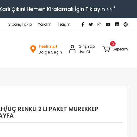
arlı Çıkın! Hemen Kiralamak İçin Tıklayın >> "
Sipariş Takip
Yardım
İletişim
0
Teslimat
Giriş Yap
Sepetim
Bölge Seçin
Üye Ol
AH/ÜÇ RENKLI 2 LI PAKET MUREKKEP
SAYFA