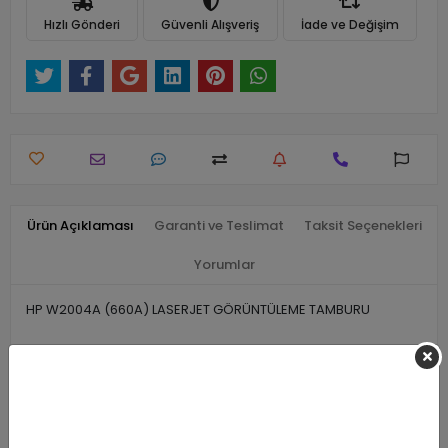
Hızlı Gönderi
Güvenli Alışveriş
İade ve Değişim
Ürün Açıklaması
Garanti ve Teslimat
Taksit Seçenekleri
Yorumlar
HP W2004A (660A) LASERJET GÖRÜNTÜLEME TAMBURU
Benzer Ürünler