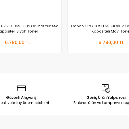
075H 6369C002 Orijinal Yüksek
Canon CRG-075H 6368C002 Orij
apasiteli Siyah Toner
Kapasiteli Mavi Ton
Sepete Ekle
Sepete
6.790,00 TL
6.790,00 TL
Adet
Adet
Güvenli Alışveriş
Geniş Ürün Yelpazesi
enli ve kolay ödeme sistemi
Binlerce ürün ve kampanya seç