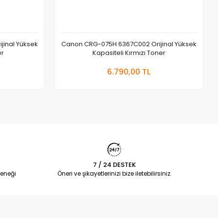
inal Yüksek
Canon CRG-075H 6367C002 Orijinal Yüksek
er
Kapasiteli Kırmızı Toner
 Ekle
Sepete Ekle
6.790,00 TL
Adet
7 / 24 DESTEK
eneği
Öneri ve şikayetlerinizi bize iletebilirsiniz.