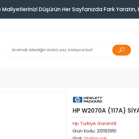
 Maliyetlerinizi Düşürün Her Sayfanızda Fark Yaratın, K
HP W2070A (117A) SİY
Hp Türkiye Garantili
Ürün Kodu:
210193951
Stok:
Stokta yok