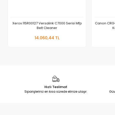
Xerox 115R00127 Versalink C7000 Serisi Mfp
Canon CRG-
Belt Cleaner
K
Sepete Ekle
14.060,44 TL
Adet
Hızlı Teslimat
Siparişleriniz en kısa sürede elinize ulaşır.
Güv