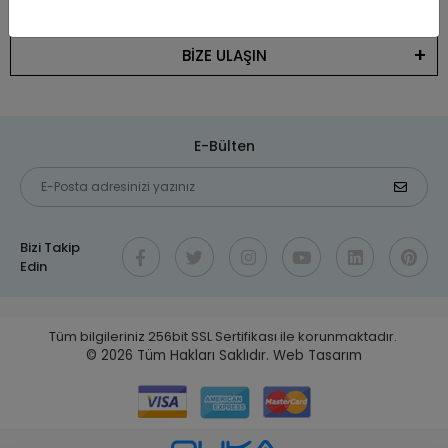
KATEGORİLER
BİZE ULAŞIN
E-Bülten
Bizi Takip
Edin
Tüm bilgileriniz 256bit SSL Sertifikası ile korunmaktadır.
© 2026
Tüm Hakları Saklıdır.
Web Tasarım