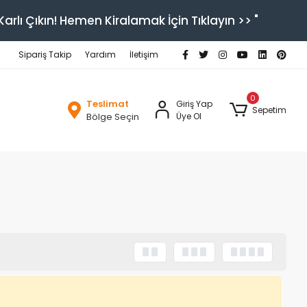
arlı Çıkın! Hemen Kiralamak İçin Tıklayın >> "
Sipariş Takip
Yardım
İletişim
0
Teslimat
Giriş Yap
Sepetim
Bölge Seçin
Üye Ol