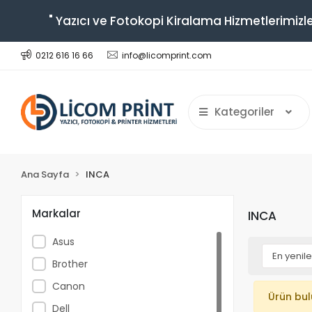
" Yazıcı ve Fotokopi Kiralama Hizmetlerimizle
0212 616 16 66
info@licomprint.com
Kategoriler
Ana Sayfa
INCA
Markalar
INCA
Asus
Brother
Canon
Ürün bu
Dell