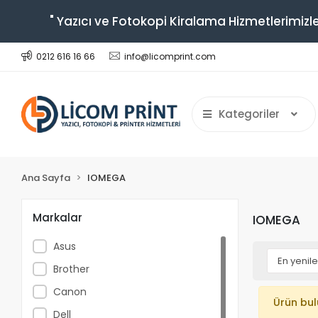
" Yazıcı ve Fotokopi Kiralama Hizmetlerimizle
0212 616 16 66
info@licomprint.com
Kategoriler
Ana Sayfa
IOMEGA
Markalar
IOMEGA
Asus
Brother
Canon
Ürün bu
Dell