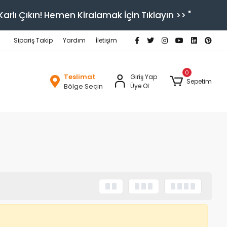
arlı Çıkın! Hemen Kiralamak İçin Tıklayın >> "
Sipariş Takip
Yardım
İletişim
0
Teslimat
Giriş Yap
Sepetim
Bölge Seçin
Üye Ol