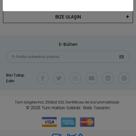
KATEGORİLER
BİZE ULAŞIN
E-Bülten
Bizi Takip
Edin
Tüm bilgileriniz 256bit SSL Sertifikası ile korunmaktadır.
© 2026
Tüm Hakları Saklıdır.
Web Tasarım