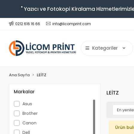
" Yazıcı ve Fotokopi Kiralama Hizmetlerimizle
0212 616 16 66
info@licomprint.com
Kategoriler
Ana Sayfa
LEİTZ
Markalar
LEİTZ
Asus
Brother
Canon
Ürün bu
Dell