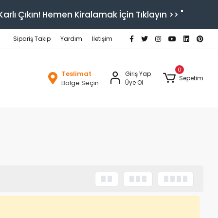
arlı Çıkın! Hemen Kiralamak İçin Tıklayın >> "
Sipariş Takip
Yardım
İletişim
0
Teslimat
Giriş Yap
Sepetim
Bölge Seçin
Üye Ol