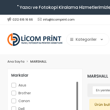
" Yazıcı ve Fotokopi Kiralama Hizmetlerimizle
0212 616 16 66
info@licomprint.com
Kategoriler
Ana Sayfa
MARSHALL
Markalar
MARSHALL
Asus
Brother
Canon
Ürün bu
Dell