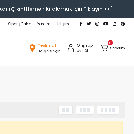
arlı Çıkın! Hemen Kiralamak İçin Tıklayın >> "
Sipariş Takip
Yardım
İletişim
0
Teslimat
Giriş Yap
Sepetim
Bölge Seçin
Üye Ol