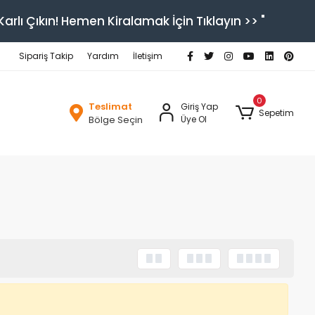
arlı Çıkın! Hemen Kiralamak İçin Tıklayın >> "
Sipariş Takip
Yardım
İletişim
0
Teslimat
Giriş Yap
Sepetim
Bölge Seçin
Üye Ol