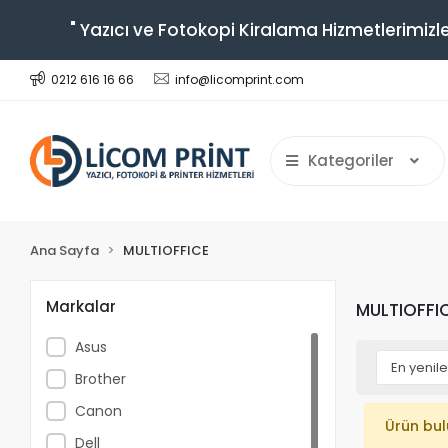
" Yazıcı ve Fotokopi Kiralama Hizmetlerimizle
0212 616 16 66
info@licomprint.com
Kategoriler
Ana Sayfa
MULTIOFFICE
Markalar
MULTIOFFI
Asus
Brother
Canon
Ürün bu
Dell