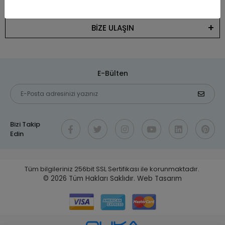
KATEGORİLER
BİZE ULAŞIN
E-Bülten
Bizi Takip
Edin
Tüm bilgileriniz 256bit SSL Sertifikası ile korunmaktadır.
© 2026
Tüm Hakları Saklıdır.
Web Tasarım