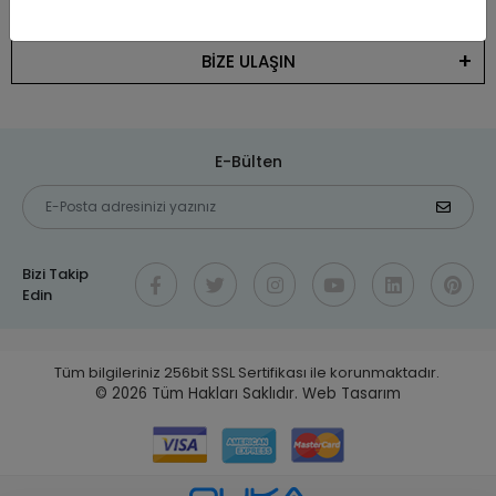
KATEGORİLER
BİZE ULAŞIN
E-Bülten
Bizi Takip
Edin
Tüm bilgileriniz 256bit SSL Sertifikası ile korunmaktadır.
© 2026
Tüm Hakları Saklıdır.
Web Tasarım