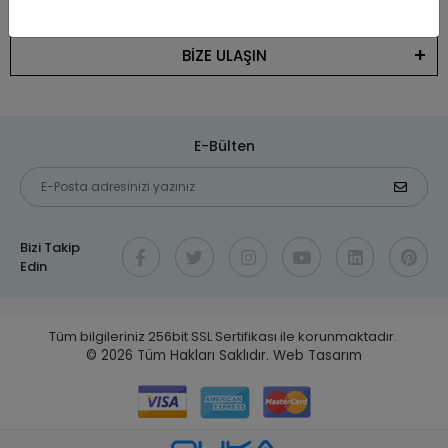
KATEGORİLER
BİZE ULAŞIN
E-Bülten
Bizi Takip
Edin
Tüm bilgileriniz 256bit SSL Sertifikası ile korunmaktadır.
© 2026
Tüm Hakları Saklıdır.
Web Tasarım