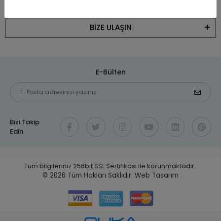
KATEGORİLER
BİZE ULAŞIN
E-Bülten
Bizi Takip
Edin
Tüm bilgileriniz 256bit SSL Sertifikası ile korunmaktadır.
© 2026
Tüm Hakları Saklıdır.
Web Tasarım