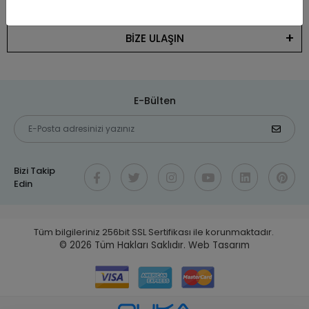
KATEGORİLER
BİZE ULAŞIN
E-Bülten
Bizi Takip
Edin
Tüm bilgileriniz 256bit SSL Sertifikası ile korunmaktadır.
© 2026
Tüm Hakları Saklıdır.
Web Tasarım