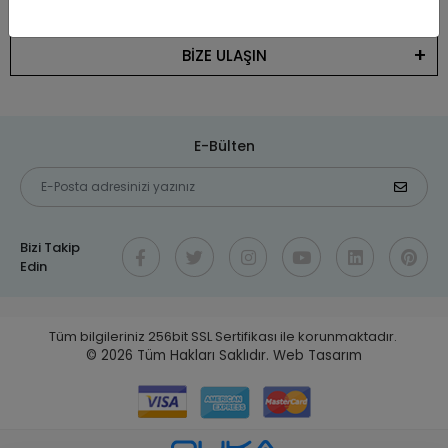
KATEGORİLER
BİZE ULAŞIN
E-Bülten
Bizi Takip
Edin
Tüm bilgileriniz 256bit SSL Sertifikası ile korunmaktadır.
© 2026
Tüm Hakları Saklıdır.
Web Tasarım