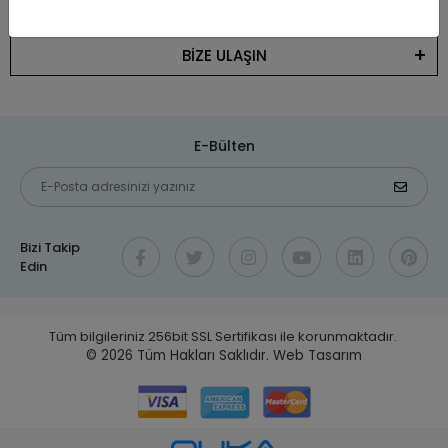
KATEGORİLER
BİZE ULAŞIN
E-Bülten
Bizi Takip
Edin
Tüm bilgileriniz 256bit SSL Sertifikası ile korunmaktadır.
© 2026
Tüm Hakları Saklıdır.
Web Tasarım