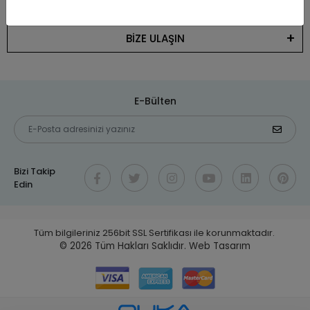
KATEGORİLER
BİZE ULAŞIN
E-Bülten
Bizi Takip
Edin
Tüm bilgileriniz 256bit SSL Sertifikası ile korunmaktadır.
© 2026
Tüm Hakları Saklıdır.
Web Tasarım