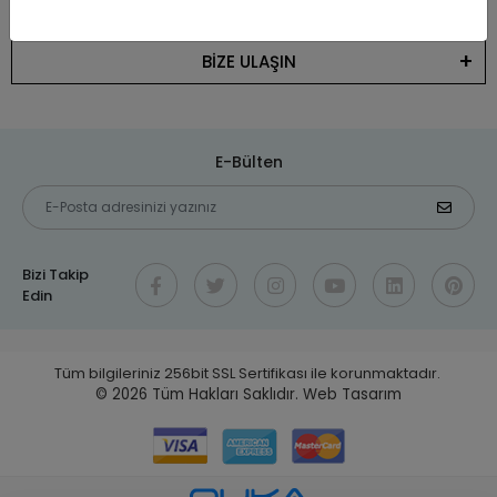
KATEGORİLER
BİZE ULAŞIN
E-Bülten
Bizi Takip
Edin
Tüm bilgileriniz 256bit SSL Sertifikası ile korunmaktadır.
© 2026
Tüm Hakları Saklıdır.
Web Tasarım