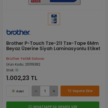
Brother P-Touch Tze-211 Tze-Tape 6Mm
Beyaz Üzeri̇ne Si̇yah Lami̇nasyonlu Eti̇ket
Brother Yetkili Satıcısı
Ürün Kodu:
210119382
Stok:
18
1.002,23 TL
Sepete Ekle
Adet
WHATSAPP İLE SİPARİŞ VER