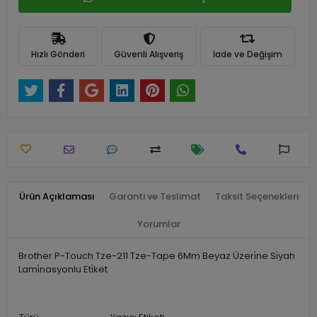
Hızlı Gönderi
Güvenli Alışveriş
İade ve Değişim
Ürün Açıklaması
Garanti ve Teslimat
Taksit Seçenekleri
Yorumlar
Brother P-Touch Tze-211 Tze-Tape 6Mm Beyaz Üzeri̇ne Si̇yah
Lami̇nasyonlu Eti̇ket