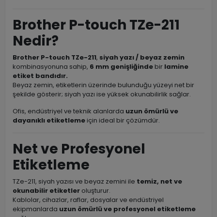
Brother P-touch TZe-211
Nedir?
Brother P-touch TZe-211
,
siyah yazı / beyaz zemin
kombinasyonuna sahip,
6 mm genişliğinde
bir
lamine
etiket bandıdır.
Beyaz zemin, etiketlerin üzerinde bulunduğu yüzeyi net bir
şekilde gösterir; siyah yazı ise yüksek okunabilirlik sağlar.
Ofis, endüstriyel ve teknik alanlarda
uzun ömürlü ve
dayanıklı etiketleme
için ideal bir çözümdür.
Net ve Profesyonel
Etiketleme
TZe-211, siyah yazısı ve beyaz zemini ile
temiz, net ve
okunabilir etiketler
oluşturur.
Kablolar, cihazlar, raflar, dosyalar ve endüstriyel
ekipmanlarda
uzun ömürlü ve profesyonel etiketleme