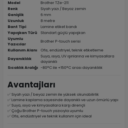
Model
Brother TZe-211
Renk
Siyah yazı / Beyaz zemin
Genişlik
6 mm
Uzunluk
8 metre
Bant Tipi
Lamine etiket bandı
Yapışkan Türü
Standart güçlü yapışkan
Uyumlu
Brother P-touch serisi
Yazıcılar
Kullanım Alanı
Ofis, endüstriyel, teknik etiketleme
Suya, ısıya, UV ışınlarına ve kimyasallara
Dayanıklılık
dayanıklı
Sıcaklık Aralığı
-80°C ile +150°C arası dayanıklılık
Avantajları
✅ Siyah yazı / beyaz zemin ile yüksek okunabilirlik
✅ Lamine kaplama sayesinde dayanıklı ve uzun ömürlü yapı
✅ Suya, ısıya ve kimyasallara karşı dirençli
✅ Çoğu Brother P-touch yazıcıyla uyumlu
✅ Ofis, endüstriyel ve teknik kullanım için ideal