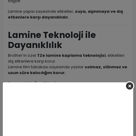
sağlar.
Lamine yapısı sayesinde etiketler,
suya, aşınmaya ve dış
etkenlere karşı dayanıklıdır.
Lamine Teknoloji ile
Dayanıklılık
Brother’ın özel
TZe lamine kaplama teknolojisi
, etiketleri
dış etkenlere karşı korur.
Lamine film tabakası sayesinde yazılar
solmaz, silinmez ve
uzun süre kalıcılığını korur.
Dayanıklılık Özellikleri:
Suya ve neme dayanıklı
Kimyasallara ve temizlik maddelerine karşı dirençli
UV ışınlarına karşı solmaz
Sürtünmeye ve aşınmaya karşı korumalı