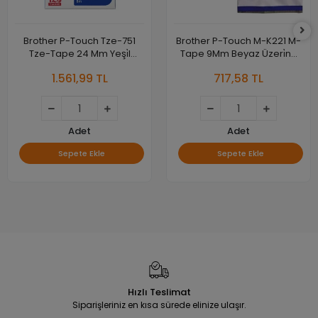
Brother P-Touch Tze-751
Brother P-Touch M-K221 M-
Tze-Tape 24 Mm Yeşi̇l
Tape 9Mm Beyaz Üzeri̇ne
Üzeri̇ne Si̇yah Lami̇nasyonlu
Si̇yah Kağit Eti̇ket
1.561,99 TL
717,58 TL
Eti̇ket
Adet
Adet
Sepete Ekle
Sepete Ekle
Hızlı Teslimat
Siparişleriniz en kısa sürede elinize ulaşır.