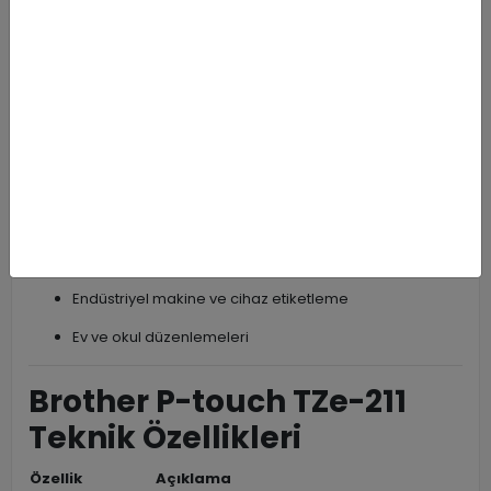
Aşırı sıcak (-80°C) ve soğuk (+150°C) koşullarında
yapışkanlığını korur
Kullanım Alanları
Brother P-touch TZe-211, çeşitli etiketleme ihtiyaçları için
uygundur:
Ofis dosya ve klasör etiketleme
Kablo ve ekipman işaretleme
Raf, dolap ve kutu etiketleme
Endüstriyel makine ve cihaz etiketleme
Ev ve okul düzenlemeleri
Brother P-touch TZe-211
Teknik Özellikleri
Özellik
Açıklama