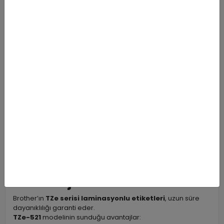
TZe-521 etiketi, hem profesyonel hem de kişisel alanlarda
geniş bir kullanım yelpazesine sahiptir.
Mavi zemin ve siyah yazı kombinasyonu, estetik
görünümüyle öne çıkar ve düzenli bir iş ortamı oluşturur.
Başlıca kullanım alanları şunlardır:
Ofis dosyaları, klasörler ve raf etiketleme
Eğitim kurumlarında ekipman tanımlama
Kablo ve ağ düzenleme uygulamaları
Laboratuvar, atölye ve depo etiketleme
Evde düzenleme ve kişisel kullanım
Laminasyon Teknolojisinin
Avantajları
Brother’ın
TZe serisi laminasyonlu etiketleri
, uzun süre
dayanıklılığı garanti eder.
TZe-521
modelinin sunduğu avantajlar: