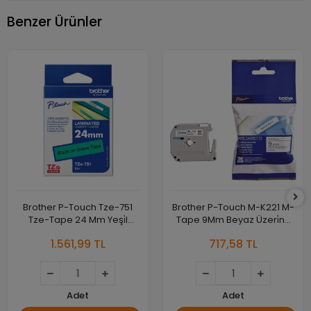
Benzer Ürünler
Brother P-Touch Tze-751
Brother P-Touch M-K221 M-
Tze-Tape 24 Mm Yeşi̇l
Tape 9Mm Beyaz Üzeri̇ne
Üzeri̇ne Si̇yah Lami̇nasyonlu
Si̇yah Kağit Eti̇ket
1.561,99 TL
717,58 TL
Eti̇ket
Adet
Adet