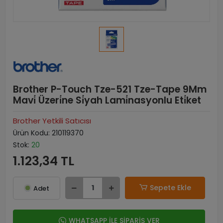
Brother P-Touch Tze-521 Tze-Tape 9Mm
Mavi̇ Üzeri̇ne Si̇yah Lami̇nasyonlu Eti̇ket
Brother Yetkili Satıcısı
Ürün Kodu:
210119370
Stok:
20
1.123,34 TL
Sepete Ekle
Adet
WHATSAPP İLE SİPARİŞ VER