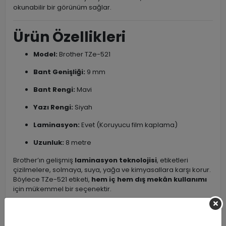
okunabilir bir görünüm sağlar.
Ürün Özellikleri
Model:
Brother TZe-521
Bant Genişliği:
9 mm
Bant Rengi:
Mavi
Yazı Rengi:
Siyah
Laminasyon:
Evet (Koruyucu film kaplama)
Uzunluk:
8 metre
Brother’ın gelişmiş
laminasyon teknolojisi
, etiketleri
çizilmelere, solmaya, suya, yağa ve kimyasallara karşı korur.
Böylece TZe-521 etiketi,
hem iç hem dış mekân kullanımı
için mükemmel bir seçenektir.
Kullanım Alanları