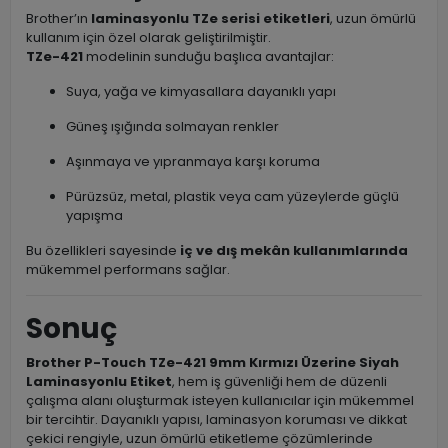
Brother’ın
laminasyonlu TZe serisi etiketleri
, uzun ömürlü
kullanım için özel olarak geliştirilmiştir.
TZe-421
modelinin sunduğu başlıca avantajlar:
Suya, yağa ve kimyasallara dayanıklı yapı
Güneş ışığında solmayan renkler
Aşınmaya ve yıpranmaya karşı koruma
Pürüzsüz, metal, plastik veya cam yüzeylerde güçlü
yapışma
Bu özellikleri sayesinde
iç ve dış mekân kullanımlarında
mükemmel performans sağlar.
Sonuç
Brother P-Touch TZe-421 9mm Kırmızı Üzerine Siyah
Laminasyonlu Etiket
, hem iş güvenliği hem de düzenli
çalışma alanı oluşturmak isteyen kullanıcılar için mükemmel
bir tercihtir. Dayanıklı yapısı, laminasyon koruması ve dikkat
çekici rengiyle, uzun ömürlü etiketleme çözümlerinde