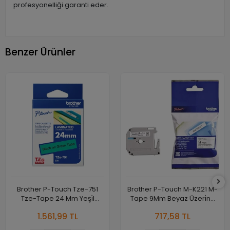
profesyonelliği garanti eder.
Benzer Ürünler
Brother P-Touch Tze-751
Brother P-Touch M-K221 M-
Tze-Tape 24 Mm Yeşi̇l
Tape 9Mm Beyaz Üzeri̇ne
Üzeri̇ne Si̇yah Lami̇nasyonlu
Si̇yah Kağit Eti̇ket
1.561,99 TL
717,58 TL
Eti̇ket