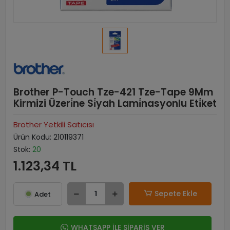
Brother P-Touch Tze-421 Tze-Tape 9Mm
Kirmizi Üzeri̇ne Si̇yah Lami̇nasyonlu Eti̇ket
Brother Yetkili Satıcısı
Ürün Kodu:
210119371
Stok:
20
1.123,34 TL
Sepete Ekle
Adet
WHATSAPP İLE SİPARİŞ VER