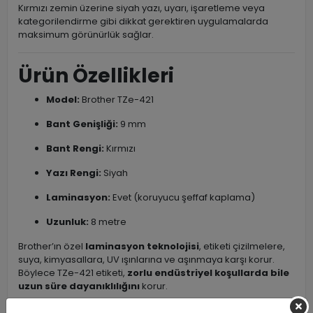
Kırmızı zemin üzerine siyah yazı, uyarı, işaretleme veya
kategorilendirme gibi dikkat gerektiren uygulamalarda
maksimum görünürlük sağlar.
Ürün Özellikleri
Model:
Brother TZe-421
Bant Genişliği:
9 mm
Bant Rengi:
Kırmızı
Yazı Rengi:
Siyah
Laminasyon:
Evet (koruyucu şeffaf kaplama)
Uzunluk:
8 metre
Brother’ın özel
laminasyon teknolojisi
, etiketi çizilmelere,
suya, kimyasallara, UV ışınlarına ve aşınmaya karşı korur.
Böylece TZe-421 etiketi,
zorlu endüstriyel koşullarda bile
uzun süre dayanıklılığını
korur.